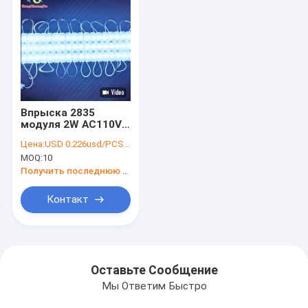
Впрыска 2835
модуля 2W AC110V
объектив 3 светов
Цена:
USD 0.226usd/PCS Price negotiable
привела модуль для
MOQ:
10
письма канала
Получить последнюю цену
Контакт
Оставьте Сообщение
Мы Ответим Быстро