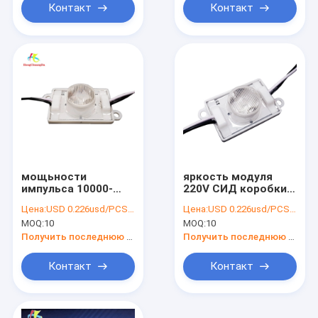
Контакт
Контакт
мощьности
яркость модуля
импульса 10000-
220V СИД коробки
13000k модуля IP65
1.5W SMD светлая
Цена:
USD 0.226usd/PCS Price negotiable
Цена:
USD 0.226usd/PCS Price negotiable
150LM СИД светлой
высокая для
MOQ:
10
MOQ:
10
коробки 3W
письма канала
46*30mm
Получить последнюю цену
Получить последнюю цену
Контакт
Контакт