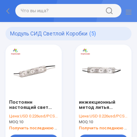
Модуль СИД Светлой Коробки
(5)
Постоянн
инжекционный
настоящий свет
метод литья
СИД модуля AC
рекламы модуля
Цена:
USD 0.226usd/PCS Price negotiable
Цена:
USD 0.226usd/PCS Price negotiable
220V 3 модуля СИД
СИД светлой
MOQ:
10
MOQ:
10
светлой коробки
коробки 110V 220V
светящий
Получить последнюю цену
Получить последнюю цену