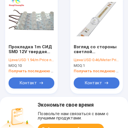
Прокладка 1m СИД
Взгляд со стороны
SMD 12V твердая
светлой
для ультратонкого
Адвокатуры СИД
Цена:
USD 1.94/m Price negotiable
Цена:
USD 0.46/Meter Price negotiable
освещения светлой
IP44 IP45 22LM SMD
MOQ:
10
MOQ:
1
коробки
для коробки
домашнего
двойника, который
Получить последнюю цену
Получить последнюю цену
встали на сторону
светлой
Контакт
Контакт
Экономьте свое время
Позвольте нам связаться с вами с
лучшими продуктами.