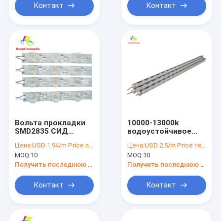
3030
Контакт
Контакт
Вольта прокладки
10000-13000k
SMD2835 СИД
водоустойчивое
DC12V твердый 12
твердое линейное
Цена:
USD 1.94/m Price negotiable
Цена:
USD 2.5/m Price negotiable
делает света
СИД приведенное
MOQ:
10
MOQ:
10
водостойким
светлых Адвокатур
прокладки IP20 СИД
IP65 18
Получить последнюю цену
Получить последнюю цену
Контакт
Контакт