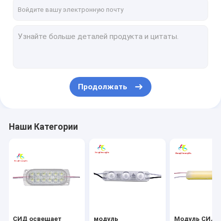
Путешествие фабрики
Проверка качества
Свяжитесь мы
Новости
Продолжать
Случаи
Наши Категории
СИД освещает модули
модуль приведенный впрыски
Модуль СИД УДАРА
Свет атмосферы автомобиля
СИД освещает
модуль
Модуль СИД 