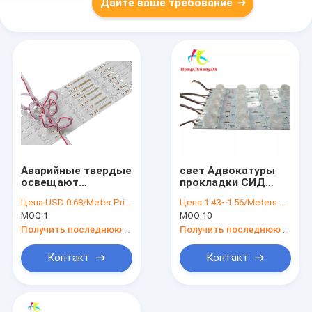
Дайте ваше требование
Аварийные твердые
свет Адвокатуры
освещают
прокладки СИД
прокладку
края модуля DC12V
Цена:
USD 0.68/Meter Price negotiable
Цена:
1.43~1.56/Meters Price negotiable
контржурным
СИД светлой
MOQ:
1
MOQ:
10
светом СИД
коробки 18LEDs
прокладки SMD3030
твердый
Получить последнюю цену
Получить последнюю цену
17mm IP45 75CRI
СИД твердую
Контакт
Контакт