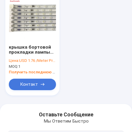
крышка бортовой
прокладки лампы
источника света
Цена:
USD 1.76 /Meter Price negotiable
220V прозрачная
MOQ:
1
для знаков
рекламы светлой
Получить последнюю цену
коробки
Контакт
Дом
Продукты
Оставьте Сообщение
Мы Ответим Быстро
О нас