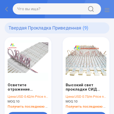
Твердая Прокладка Приведенная
(9)
Осветите
Высокий свет
отражение
прокладки СИД
контржурным
объектива 12W 12V
Цена:
USD 0.42/m Price negotiable
Цена:
USD 0.73/m Price negotiable
светом 12V
света прокладки
MOQ:
10
MOQ:
10
диффузии
СИД алюминия
объектива
яркости твердый
Получить последнюю цену
Получить последнюю цену
прокладки СИД SMD