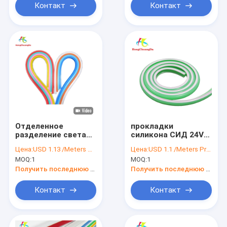
Контакт
Контакт
Отделенное
прокладки
разделение света
силикона СИД 24V
IP65 веревочки СИД
неоновые
Цена:
USD 1.13 /Meters Price negotiable
Цена:
USD 1.1 /Meters Price negotiable
силикона неоновое
MOQ:
1
MOQ:
1
анти-
УЛЬТРАФИОЛЕТОВОЕ
Получить последнюю цену
Получить последнюю цену
свободное гнуть
Контакт
Контакт