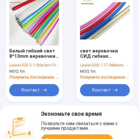
Белый гибкий свет
свет веревочки
8*13mm веревочки
СИД гибких
СИД SMD неоновый
прокладок 12V
Цена:
USD 2.1 /Meters Price negotiable
Цена:
USD 1.77 /Meters Price negotiable
для
силикона СИД 10W
MOQ:
1m
MOQ:
1m
рождественской
неоновых неоновый
вечеринки
водоустойчивый
Получить последнюю цену
Получить последнюю цену
Адвокатуры
домашней
Контакт
Контакт
Экономьте свое время
Позвольте нам связаться с вами с
лучшими продуктами.