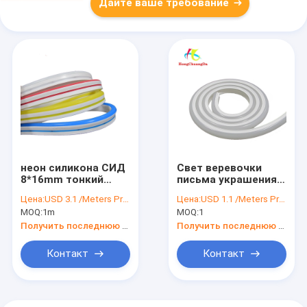
Дайте ваше требование
неон силикона СИД
Свет веревочки
8*16mm тонкий
письма украшения
обнажает свет
Cuttable неоновый
Цена:
USD 3.1 /Meters Price negotiable
Цена:
USD 1.1 /Meters Price negotiable
веревочки СИД
MOQ:
1m
MOQ:
1
неонового силикона
DC12V неоновый
Получить последнюю цену
Получить последнюю цену
Контакт
Контакт