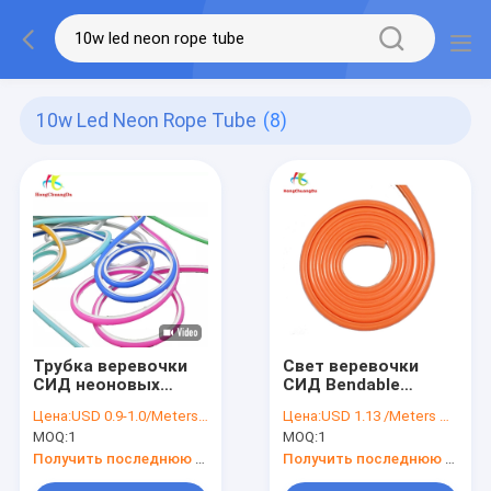
10w Led Neon Rope Tube
(8)
Трубка веревочки
Свет веревочки
СИД неоновых
СИД Bendable
прокладок
силикона неоновый
Цена:
USD 0.9-1.0/Meters Price negotiable
Цена:
USD 1.13 /Meters Price negotiable
силикона СИД
MOQ:
1
MOQ:
1
10W/M
огнезащитная анти-
Получить последнюю цену
Получить последнюю цену
треская неоновая