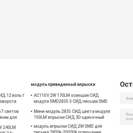
Ост
модуль приведенный впрыски
ИД 12 вольт
AC110V 2W 170LM освещая СИД
поворота
модуля SMD2835 3 СИД письма SMD
го
ультразвуковое
67 светов
Мини модуль 2835 СИД цвета модуля
йким для
150LM впрыски СИД 3D одиночный
ового
модуль впрыски СИД 2W SMD для
W 240LM
о
письма 2800k-20000k освещения