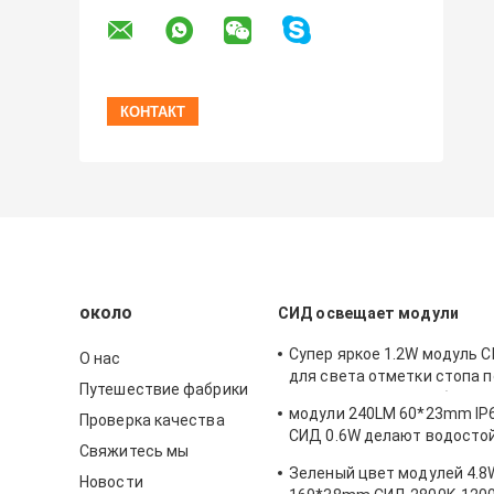
около
СИД освещает модули
Супер яркое 1.2W модуль С
О нас
для света отметки стопа 
Путешествие фабрики
тормоза трейлера обратно
модули 240LM 60*23mm IP
Проверка качества
СИД 0.6W делают водосто
Свяжитесь мы
предупредительного свет
Зеленый цвет модулей 4.8
сигнала тележки бортовог
Новости