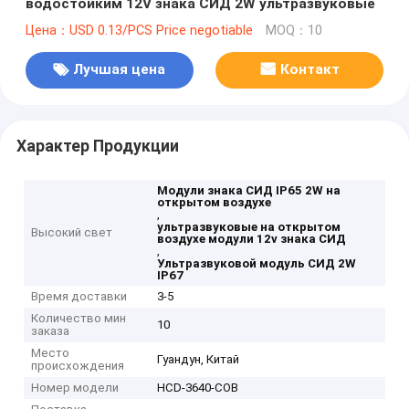
водостойким 12V знака СИД 2W ультразвуковые
Цена：USD 0.13/PCS Price negotiable
MOQ：10
Лучшая цена
Контакт
Характер Продукции
Модули знака СИД IP65 2W на
открытом воздухе
,
ультразвуковые на открытом
Высокий свет
воздухе модули 12v знака СИД
,
Ультразвуковой модуль СИД 2W
IP67
Время доставки
3-5
Количество мин
10
заказа
Место
Гуандун, Китай
происхождения
Номер модели
HCD-3640-COB