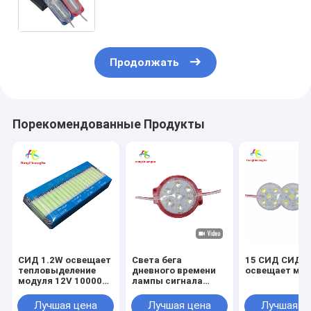
пропуская водоустойчивое
уникальное всеобщее
Продолжать
Порекомендованные Продукты
СИД 1.2W освещает
Света бега
15 СИД СИД 
тепловыделение
дневного времени
освещает мо
модуля 12V 10000K-
лампы сигнала
13000K СИД УДАРА
автомобиля
модулей
внешние
Лучшая цена
Лучшая цена
Лучшая ц