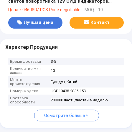
светов поворотника 12V СИД индикаторов
мотоцикла пропуская водоустойчивое
Цена：046 ISD/ PCS Price negotiable
MOQ：10
уникальное всеобщее
Лучшая цена
Контакт
Характер Продукции
Время доставки
3-5
Количество мин
10
заказа
Место
Гуандун, Китай
происхождения
Номер модели
HCD10438-2835-15D
Поставка
200000 часть/частей в неделю
способности
Осмотрите больше