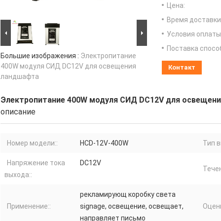
Цена:
Время доставки
Условия оплаты
Поставка спосо
Большие изображения :
Электропитание
400W модуля СИД DC12V для освещения
Контакт
ландшафта
Электропитание 400W модуля СИД DC12V для освещен
описание
Номер модели::
HCD-12V-400W
Тип в
Напряжение тока
DC12V
Течен
выхода::
рекламирующ коробку света
Применение::
signage, освещение, освещает,
Оценк
направляет письмо