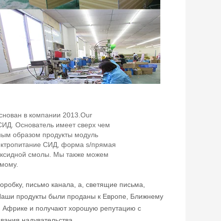
снован в компании 2013.Our
СИД. Основатель имеет сверх чем
ным образом продукты модуль
ектропитание СИД, форма s/прямая
оксидной смолы. Мы также можем
имому.
оробку, письмо канала, a, светящие письма,
 Наши продукты были проданы к Европе, Ближнему
, Африке и получают хорошую репутацию с
вания надувательства.