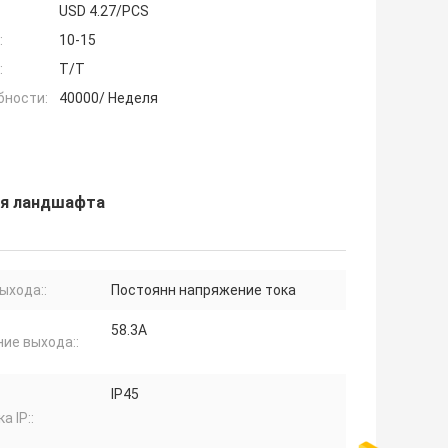
USD 4.27/PCS
:
10-15
:
T/T
бности:
40000/ Неделя
ия ландшафта
ыхода::
Постоянн напряжение тока
58.3A
ие выхода::
IP45
а IP::