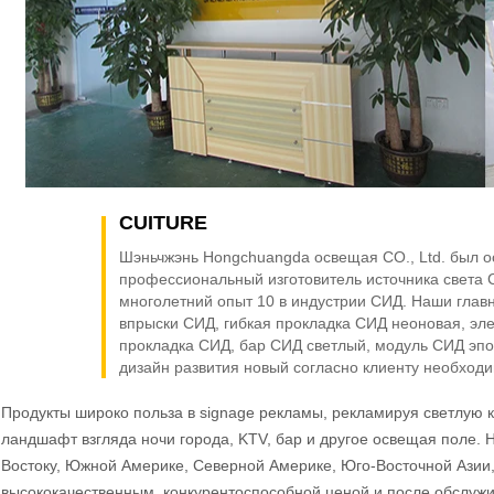
CUITURE
Шэньчжэнь Hongchuangda освещая CO., Ltd. был о
профессиональный изготовитель источника света 
многолетний опыт 10 в индустрии СИД. Наши глав
впрыски СИД, гибкая прокладка СИД неоновая, эл
прокладка СИД, бар СИД светлый, модуль СИД эп
дизайн развития новый согласно клиенту необход
Продукты широко польза в signage рекламы, рекламируя светлую к
ландшафт взгляда ночи города, KTV, бар и другое освещая поле.
Востоку, Южной Америке, Северной Америке, Юго-Восточной Азии
высококачественным, конкурентоспособной ценой и после обслужи