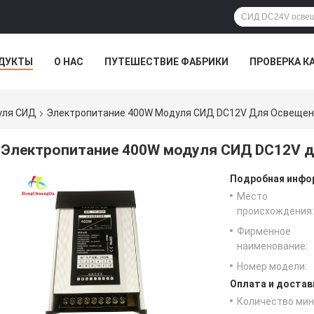
ДУКТЫ
О НАС
ПУТЕШЕСТВИЕ ФАБРИКИ
ПРОВЕРКА К
уля СИД
Электропитание 400W Модуля СИД DC12V Для Освеще
Электропитание 400W модуля СИД DC12V 
Подробная инфор
Место
происхождения:
Фирменное
наименование:
Номер модели:
Оплата и достав
Количество мин 