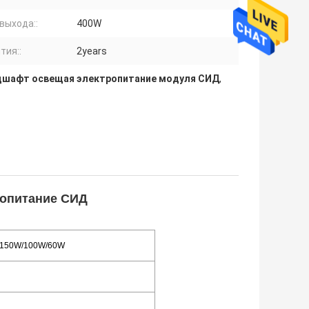
выхода::
400W
тия::
2years
шафт освещая электропитание модуля СИД
,
ропитание СИД
/150W/100W/60W