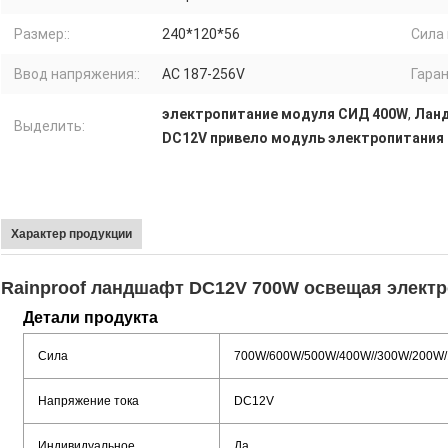
Размер::
240*120*56
Сила 
Ввод напряжения::
AC 187-256V
Гаран
электропитание модуля СИД 400W
,
Ланд
Выделить:
DC12V привело модуль электропитания
Характер продукции
Rainproof ландшафт DC12V 700W освещая элект
Детали продукта
Сила
700W/600W/500W/400W//300W/200W
Напряжение тока
DC12V
Индивидуальное
Да