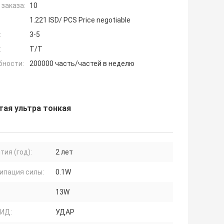
заказа:
10
1.221 ISD/ PCS Price negotiable
:
3-5
:
T/T
бности:
200000 часть/частей в неделю
тая ультра тонкая
тия (год):
2 лет
ипация силы:
0.1W
13W
СИД:
УДАР