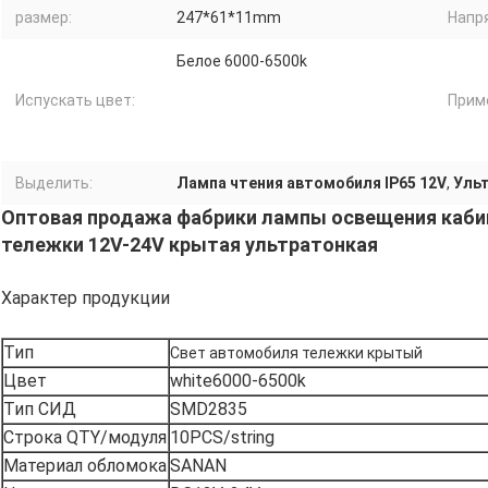
размер:
247*61*11mm
Напр
Белое 6000-6500k
Испускать цвет:
Прим
Выделить:
Лампа чтения автомобиля IP65 12V
,
Ульт
Оптовая продажа фабрики лампы освещения каби
тележки 12V-24V крытая ультратонкая
Характер продукции
Тип
Свет автомобиля тележки крытый
Цвет
white6000-6500k
Тип СИД
SMD2835
Строка QTY/модуля
10PCS/string
Материал обломока
SANAN