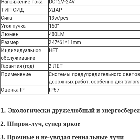
Напряжение тока
DC12V-24V
ТИП СИД
УДАР
Сила
13w/pcs
Угол пучка
160°
Люмен
480LM
Размер
247*61*11mm
Индивидуальное
НЕТ
обслуживание
Гарантия (год)
2 ЛЕТ
Применение
Системы предупредительного светово
дорожных работ, особенно для trailors
Оценка IP
IP67
1.
Экологически дружелюбный и энергосбере
2. 
Широк-луч, супер яркое
3. Прочные и не-увядая гениальные лучи