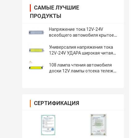
САМЫЕ ЛУЧШИЕ
ПРОДУКТЫ
Напряжение тока 12V-24V
всеобщего автомобиля крытое
светлое широкое для всех
моделей
Универсалия напряжения тока
12V-24V УДАРА широкая читая
светлый свет экипажа
108 лампа чтения автомобиля
доски 12V лампы отсека тележки
удара шариков крытая ультра
тонкая
СЕРТИФИКАЦИЯ