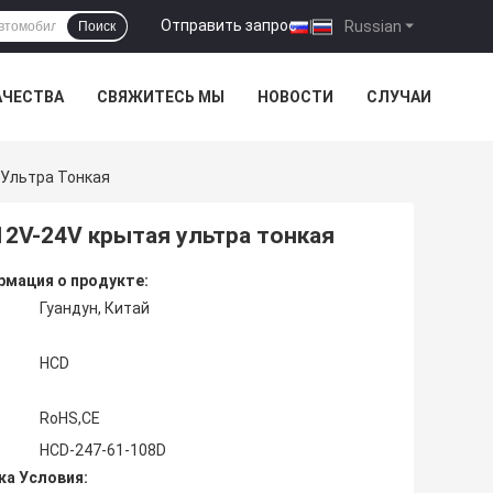
Отправить запрос
|
Russian
Поиск
АЧЕСТВА
СВЯЖИТЕСЬ МЫ
НОВОСТИ
СЛУЧАИ
 Ультра Тонкая
12V-24V крытая ультра тонкая
мация о продукте:
Гуандун, Китай
HCD
RoHS,CE
HCD-247-61-108D
ка Условия: