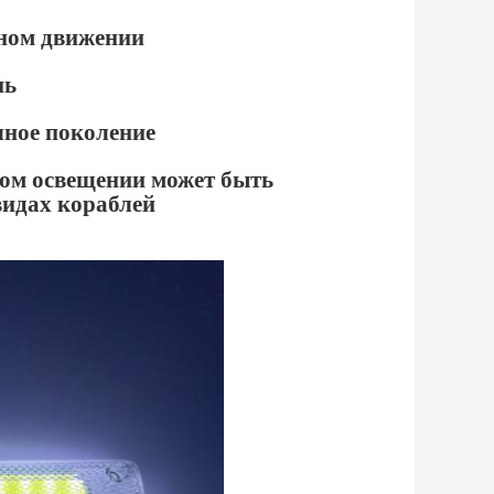
ьном движении
нь
чное поколение
ом освещении может быть 
видах кораблей