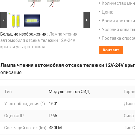
Количество мин 
Цена:
Время доставки
Условия оплаты
Большие изображения :
Лампа чтения
Поставка спосо
автомобиля отсека тележки 12V-24V
крытая ультра тонкая
Контакт
Лампа чтения автомобиля отсека тележки 12V-24V кры
описание
Тип:
Модуль светов СИД
Гаран
Угол наблюдения (°):
160°
Дисс
Оценка IP:
IP65
Сила:
Светящий поток (lm):
480LM
Тип 