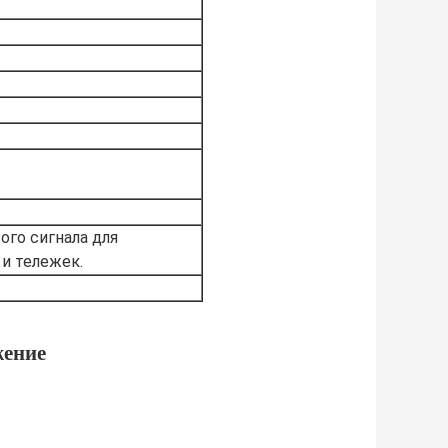
го сигнала для
 и тележек.
жение