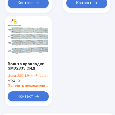
Контакт
Контакт
Вольта прокладки
SMD2835 СИД
DC12V твердый 12
Цена:
USD 1.94/m Price negotiable
делает света
MOQ:
10
водостойким
прокладки IP20 СИД
Получить последнюю цену
Контакт