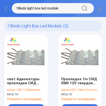
18leds Light Box Led Module
(3)
свет Адвокатуры
Прокладка 1m СИД
прокладки СИД
SMD 12V твердая
края модуля DC12V
для ультратонкого
Цена:
1.43~1.56/Meters Price negotiable
Цена:
USD 1.94/m Price negotiable
СИД светлой
освещения светлой
MOQ:
10
MOQ:
10
коробки 18LEDs
коробки
твердый
домашнего
Получить последнюю цену
Получить последнюю цену