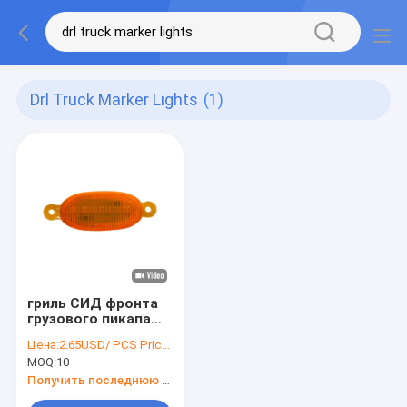
Drl Truck Marker Lights
(1)
гриль СИД фронта
грузового пикапа
СИД 4X4 освещает
Цена:
2.65USD/ PCS Price negotiable
янтарное DRL для
MOQ:
10
Форда F150
Получить последнюю цену