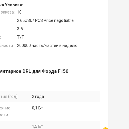
ка Условия:
заказа:
10
2.65USD/ PCS Price negotiable
:
3-5
:
T/T
бности:
200000 часть/частей в неделю
 янтарное DRL для Форда F150
тия (год):
2 года
еяние
0,1 Вт
сти:
1,5 Вт