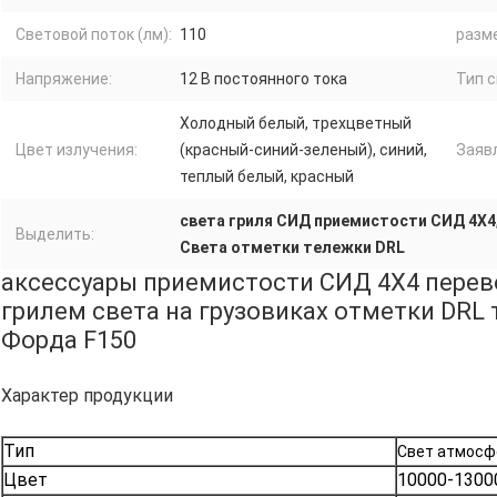
Световой поток (лм):
110
разм
Напряжение:
12 В постоянного тока
Тип 
Холодный белый, трехцветный
Цвет излучения:
(красный-синий-зеленый), синий,
Заяв
теплый белый, красный
света гриля СИД приемистости СИД 4X4
Выделить:
Света отметки тележки DRL
аксессуары приемистости СИД 4X4 пере
грилем света на грузовиках отметки DRL 
Форда F150
Характер продукции
Тип
Свет атмосф
Цвет
10000-1300