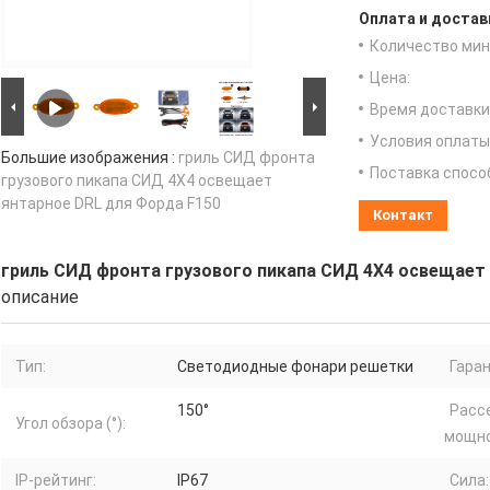
Оплата и достав
Количество мин 
Цена:
Время доставки
Условия оплаты
Большие изображения :
гриль СИД фронта
Поставка спосо
грузового пикапа СИД 4X4 освещает
янтарное DRL для Форда F150
Контакт
гриль СИД фронта грузового пикапа СИД 4X4 освещает
описание
Тип:
Светодиодные фонари решетки
Гаран
150°
Расс
Угол обзора (°):
мощно
IP-рейтинг:
IP67
Сила: