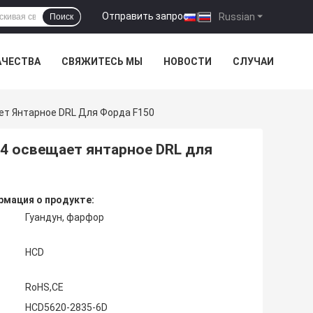
Отправить запрос
|
Russian
Поиск
АЧЕСТВА
СВЯЖИТЕСЬ МЫ
НОВОСТИ
СЛУЧАИ
ет Янтарное DRL Для Форда F150
X4 освещает янтарное DRL для
мация о продукте:
Гуандун, фарфор
HCD
RoHS,CE
HCD5620-2835-6D