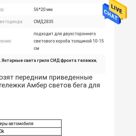
ер:
56*20 мм
светодиода:
СМД2835
подходит для двухстороннего
ление:
светового короба толщиной 10-15
см
,
Янтарные света гриля СИД фронта тележки
,
возят передним приведенные
тележки Амбер светов бега для
еры автомобиля
0k