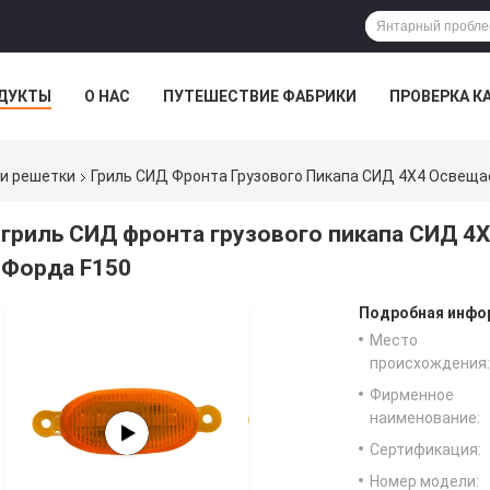
ДУКТЫ
О НАС
ПУТЕШЕСТВИЕ ФАБРИКИ
ПРОВЕРКА К
и решетки
Гриль СИД Фронта Грузового Пикапа СИД 4X4 Освеща
гриль СИД фронта грузового пикапа СИД 4
Форда F150
Подробная инфор
Место
происхождения:
Фирменное
наименование:
Сертификация:
Номер модели: