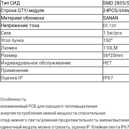
Тип СИД
SMD 2835/
Строка QTY/модуля
24PCS/strin
Материал обломока
SANAN
Напряжение тока
DC 12V
Сила
1.5w/pcs
Угол пучка
150°
Люмен
110LM
Размер
56*20mm
Индивидуальное обслуживание
НЕТ
Применение
Оценка IP
IP67
Особенность:
алюминиевый PCB для хорошего тепловыделения
энергия потребления низкой мощности спасительная
спад нижнего света/длинная продолжительность жизни/высокая
одиночный модуль можно отрезать, оценка IP: Клейкая лента IP6