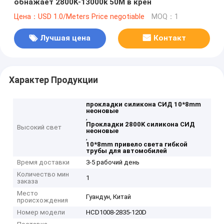
обнажает 2800K-13000k 50M в крен
Цена：USD 1.0/Meters Price negotiable
MOQ：1
Лучшая цена
Контакт
Характер Продукции
прокладки силикона СИД 10*8mm
неоновые
,
Прокладки 2800K силикона СИД
Высокий свет
неоновые
,
10*8mm привело света гибкой
трубы для автомобилей
Время доставки
3-5 рабочий день
Количество мин
1
заказа
Место
Гуандун, Китай
происхождения
Номер модели
HCD1008-2835-120D