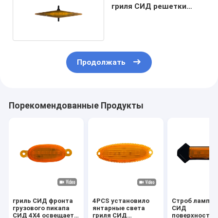
гриля СИД решетки
автомобиля
Продолжать
Порекомендованные Продукты
гриль СИД фронта
4PCS установило
Строб ламп г
грузового пикапа
янтарные света
СИД
СИД 4X4 освещает
гриля СИД
поверхностн